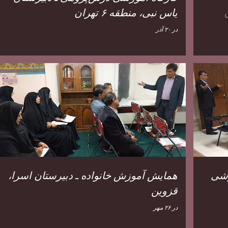
یاس نبی، منطقه ۶ تهران
در
۲۰ آذر
زشی
همایش آموزش خانواده ـ دبیرستان اسرا،
قزوین
در
۲۶ مهر